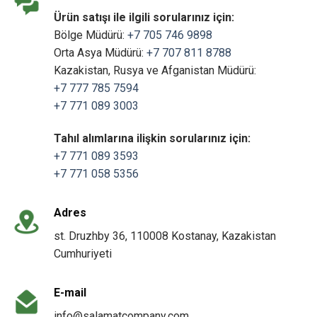
Ürün satışı ile ilgili sorularınız için:
Bölge Müdürü:
+7 705 746 9898
Orta Asya Müdürü:
+7 707 811 8788
Kazakistan, Rusya ve Afganistan Müdürü:
+7 777 785 7594
+7 771 089 3003
Tahıl alımlarına ilişkin sorularınız için:
+7 771 089 3593
+7 771 058 5356
Adres
st. Druzhby 36, 110008 Kostanay, Kazakistan
Cumhuriyeti
E-mail
info@salamatcompany.com